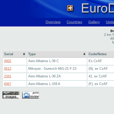
Overview
Countries
Gallery
Upda
Br
2 km N
49
M
Serial
Type
Code/Notes
0002
Aero Albatros L-39 C
Ex CzAF
0512
Mikoyan - Gurevich MiG-21 F-13
(N), ex CzAF
2341
Aero Albatros L-39 ZA
41, ex CzAF
6067
Aero Albatros L-159 A
(F), ex CzAF