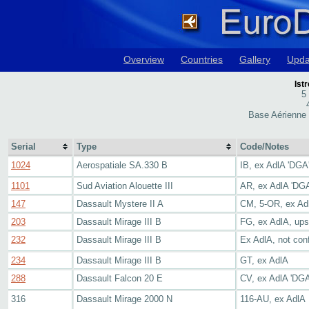
Overview
Countries
Gallery
Upda
Ist
5
Base Aérienne
Serial
Type
Code/Notes
1024
Aerospatiale SA.330 B
IB, ex AdlA 'DGA
1101
Sud Aviation Alouette III
AR, ex AdlA 'DGA
147
Dassault Mystere II A
CM, 5-OR, ex Ad
203
Dassault Mirage III B
FG, ex AdlA, up
232
Dassault Mirage III B
Ex AdlA, not con
234
Dassault Mirage III B
GT, ex AdlA
288
Dassault Falcon 20 E
CV, ex AdlA 'DGA
316
Dassault Mirage 2000 N
116-AU, ex AdlA