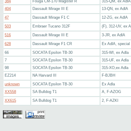
384
Fouga CM-170 Magister R
315-QM, ex AdlA
404
Dassault Mirage III E
13-QN, ex AdlA
47
Dassault Mirage F1 C
12-ZG, ex AdlA
503
Embraer Tucano 312F
(F), 312-UV, ex 
516
Dassault Mirage III E
3-JR, ex AdlA
628
Dassault Mirage F1 CR
Ex AdlA, special
66
SOCATA Epsilon TB-30
315-WI, ex Adla
7
SOCATA Epsilon TB-30
315-UF, ex Adla
98
SOCATA Epsilon TB-30
315-XO,ex Adla
EZ214
NA Harvard III
F-BJBH
unknown
SOCATA Epsilon TB-30
Ex Adla
XX558
SA Bulldog T1
A, F-AZOG
XX615
SA Bulldog T1
2, F-AZKI