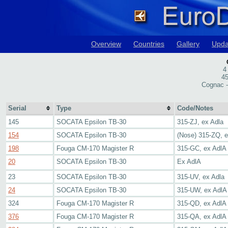
Overview
Countries
Gallery
Upda
4
45
Cognac -
Serial
Type
Code/Notes
145
SOCATA Epsilon TB-30
315-ZJ, ex Adla
154
SOCATA Epsilon TB-30
(Nose) 315-ZQ, 
198
Fouga CM-170 Magister R
315-GC, ex AdlA
20
SOCATA Epsilon TB-30
Ex AdlA
23
SOCATA Epsilon TB-30
315-UV, ex Adla
24
SOCATA Epsilon TB-30
315-UW, ex AdlA
324
Fouga CM-170 Magister R
315-QD, ex AdlA
376
Fouga CM-170 Magister R
315-QA, ex AdlA