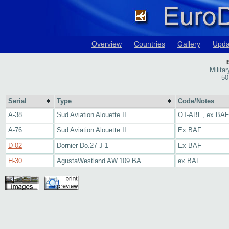
Overview
Countries
Gallery
Upda
Militar
50
Serial
Type
Code/Notes
A-38
Sud Aviation Alouette II
OT-ABE, ex BAF
A-76
Sud Aviation Alouette II
Ex BAF
D-02
Dornier Do.27 J-1
Ex BAF
H-30
AgustaWestland AW.109 BA
ex BAF