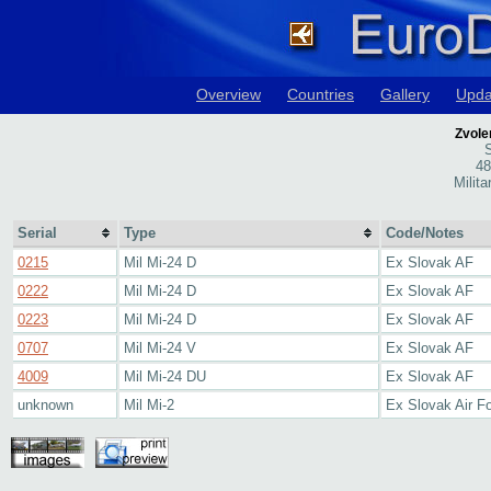
Overview
Countries
Gallery
Upda
Zvole
S
48
Milita
Serial
Type
Code/Notes
0215
Mil Mi-24 D
Ex Slovak AF
0222
Mil Mi-24 D
Ex Slovak AF
0223
Mil Mi-24 D
Ex Slovak AF
0707
Mil Mi-24 V
Ex Slovak AF
4009
Mil Mi-24 DU
Ex Slovak AF
unknown
Mil Mi-2
Ex Slovak Air F